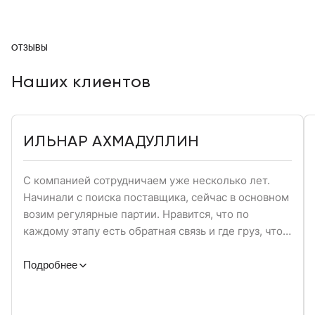
ОТЗЫВЫ
Наших клиентов
ИЛЬНАР АХМАДУЛЛИН
С компанией сотрудничаем уже несколько лет.
Начинали с поиска поставщика, сейчас в основном
возим регулярные партии. Нравится, что по
каждому этапу есть обратная связь и где груз, что с
документами и какие сроки. Удобно, когда не
приходится лишний раз уточнять и перепрашивать.
Подробнее
Подойдёт тем, кто ищет стабильность. По цене
выше, чем привыкли, но сейчас нет заморочек с