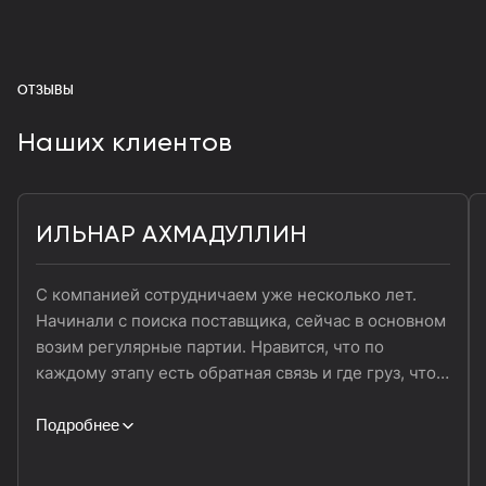
ОТЗЫВЫ
Наших клиентов
ИЛЬНАР АХМАДУЛЛИН
С компанией сотрудничаем уже несколько лет.
Начинали с поиска поставщика, сейчас в основном
возим регулярные партии. Нравится, что по
каждому этапу есть обратная связь и где груз, что с
документами и какие сроки. Удобно, когда не
приходится лишний раз уточнять и перепрашивать.
Подробнее
Подойдёт тем, кто ищет стабильность. По цене
выше, чем привыкли, но сейчас нет заморочек с