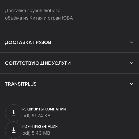
Доставка грузов любого
объёма из Китая и стран ЮВА
ДОСТАВКА
ГРУЗОВ
Авиадоставка
СОПУТСТВУЮЩИЕ
УСЛУГИ
Автодоставка
Китай
Ж/Д доставка
Индия
Китай
Таможенное оформление
TRANSITPLUS
Морская доставка
Турция
Турция
Китай
Экспорт оборудования и товаров
Казахстан
Казахстан
Казахстан
Китай
Складские услуги
Саудовская Аравия
Саудовская Аравия
Индия
Компания
Производство и поиск поставщиков
РЕКВИЗИТЫ КОМПАНИИ
Корея
Турция
База знаний
Разрешительная документация
pdf
,
91.74 KB
Сингапур
Саудовская Аравия
Поставки
Тайланд
Корея
Контакты
PDF—ПРЕЗЕНТАЦИЯ
Вьетнам
Сингапур
pdf
,
5.43 MB