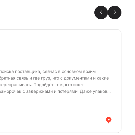
поиска поставщика, сейчас в основном возим
Р
ратная связь и где груз, что с документами и какие
в
 перепрашивать. Подойдёт тем, кто ищет
О
т заморочек с задержками и потерями. Даже упаковка
1