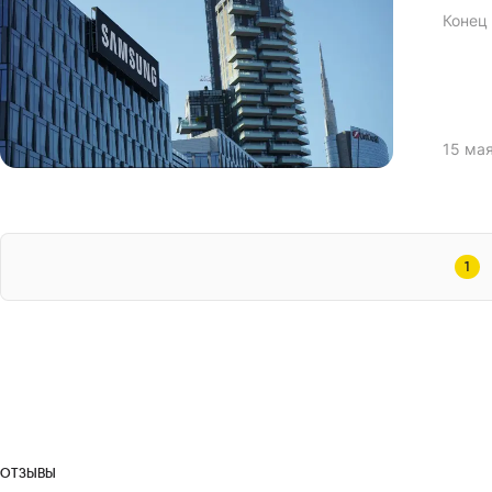
Конец
15 ма
1
ОТЗЫВЫ