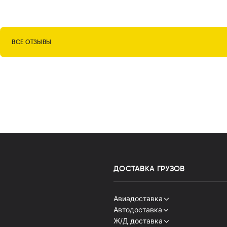
ВСЕ ОТЗЫВЫ
ДОСТАВКА
ГРУЗОВ
Авиадоставка
Автодоставка
Китай
Ж/Д доставка
Индия
Китай