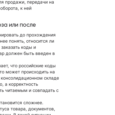
ля продажи, передачи на
оборота, к ней
оза или после
нировать до прохождения
ее понять, относится ли
 заказать коды и
вар должен быть введен в
ает, что российские коды
Это может происходить на
а консолидационном складе
о, а корректность
ть читаемым и совпадать с
становится сложнее.
туса товара, документов,