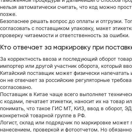
таможенной процедуры и дальнейшего способа прод
нельзя автоматически считать, что код можно прост
позже.
Безопаснее решать вопрос до оплаты и отгрузки. Т
согласовать с поставщиком упаковку, макет этикетк
проверку читаемости и ответственность за ошибки.
Кто отвечает за маркировку при поставк
За корректность ввоза и последующий оборот товар
импортер или другой участник оборота, который вво
Китайский поставщик может физически напечатать и
он не отвечает за российские регуляторные требова
согласовано.
Поставщик в Китае чаще всего выполняет техничес
с кодами, печатает этикетки, наносит их на товар и
понимать, что такое ГИС МТ, КИЗ, ввод в оборот, Э
конкретной товарной группе в РФ.
Логист, склад или подрядчик по маркировке может 
нанесением, проверкой и фотоотчетом. Но обязанн