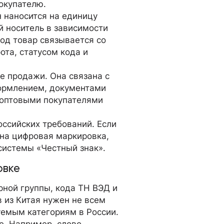
окупателю.
н наносится на единицу
й носитель в зависимости
код товар связывается со
ота, статусом кода и
е продажи. Она связана с
ормлением, документами
 оптовыми покупателями
оссийских требований. Если
льна цифровая маркировка,
 системы «Честный знак».
овке
арной группы, кода ТН ВЭД и
в из Китая нужен не всем
уемым категориям в России.