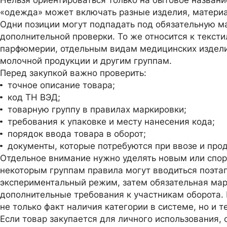
Нельзя ориентироваться только на бытовое названи
«одежда» может включать разные изделия, материа
Одни позиции могут подпадать под обязательную ма
дополнительной проверки. То же относится к тексти
парфюмерии, отдельным видам медицинских издели
молочной продукции и другим группам.
Перед закупкой важно проверить:
точное описание товара;
код ТН ВЭД;
товарную группу в правилах маркировки;
требования к упаковке и месту нанесения кода;
порядок ввода товара в оборот;
документы, которые потребуются при ввозе и про
Отдельное внимание нужно уделять новым или спор
некоторым группам правила могут вводиться поэтап
экспериментальный режим, затем обязательная мар
дополнительные требования к участникам оборота.
не только факт наличия категории в системе, но и т
Если товар закупается для личного использования, 